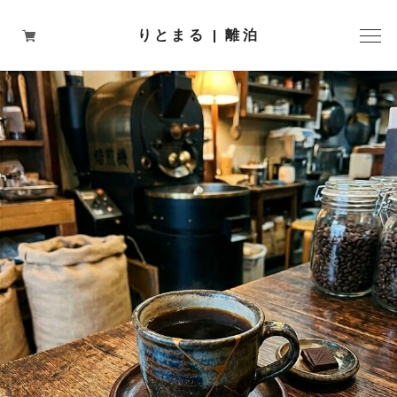
りとまる | 離泊
ritomaruオリジナル
壱岐島おすすめ商品
壱岐島の焼酎
協賛店舗
郷土料理 ひきとおし鍋