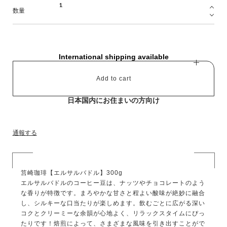
数量
International shipping available
Add to cart
日本国内にお住まいの方向け
通報する
筥崎珈琲【エルサルバドル】300g
エルサルバドルのコーヒー豆は、ナッツやチョコレートのよう
な香りが特徴です。まろやかな甘さと程よい酸味が絶妙に融合
し、シルキーな口当たりが楽しめます。飲むごとに広がる深い
コクとクリーミーな余韻が心地よく、リラックスタイムにぴっ
たりです！焙煎によって、さまざまな風味を引き出すことがで